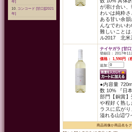
数 10% 具
年]
が溶け合い、
コンコード [甘口][2021
わいは純粋さ
年]
ある甘い余韻
んなでわいわ
難しいことは
ル2017 北
ナイヤガラ 
登録日： 2017年11
価格： 1,590円
追加:
●内容量 720
数 10% 『
部門【銅賞】
や程好く熟し
ラスに広がり
溢れる山辺ワ
商品画像か商品名をク