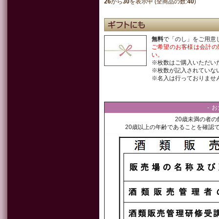
26
から
30
を表示中 (全商品の数:
40
)
無料
で「のし」をご用意
ご希望のお客様は会計の
い。
※枚数はご購入いただい
※枚数が記入されていな
※名入は行っておりませ
- 
20歳未満の者
20歳以上の年齢であることを確認