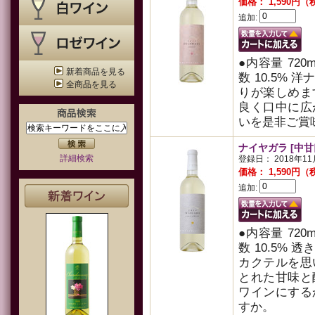
価格： 1,590円
追加:
●内容量 720
新着商品を見る
数 10.5%
全商品を見る
りが楽しめま
良く口中に広
いを是非ご賞
ナイヤガラ
詳細検索
登録日： 2018年11
価格： 1,590円
追加:
●内容量 720
数 10.5%
カクテルを思
とれた甘味と
ワインにする
すか。