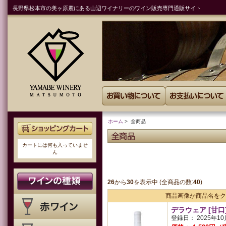
長野県松本市の美ヶ原麓にある山辺ワイナリーのワイン販売専門通販サイト
ホーム
> 全商品
全商品
カートには何も入っていませ
ん
26
から
30
を表示中 (全商品の数:
40
)
商品画像か商品名をク
デラウェア 
登録日： 2025年10