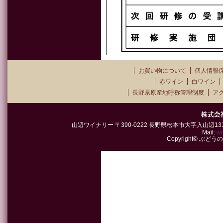
お買い物について
個人情報
赤ワイン
白ワイン
長野県原産地呼称管理制度
ア
山辺ワイナリー 〒390-0222 長野県松本市大字入山辺1315-2 TEL
Mail:
wi
Copyright© ぶどうの郷山