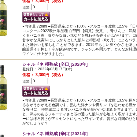
価格： 3,300円（税込）
追加:
●内容量 720ml ●長野県産ぶどう100% ●アルコール度数 12.5% 『
コンクール2022欧州系品種 白部門 【銅賞】受賞』。青りんご、洋
くるバニラ香、爽やかな白い花などを思わせる香りが広がります。口
甘やかな果実味にしっかりとした酸味と樽熟成（6カ月）によるバラ
れた味わいを楽しむことができます。2019年らしい爽やかさを楽し
醸造課イチ押し！今が飲み頃です。ジャンルを問わず、どんなお料理
ワインに仕上がりました。
シャルドネ 樽熟成 [辛口][2020年]
登録日： 2022年03月17日(木)
価格： 3,300円（税込）
追加:
●内容量 720ml ●長野県産ぶどう100% ●アルコール度数 13.5% 輝
るさがうかがえる色調です。熟した洋ナシや青リンゴを思わせる豊か
な香りに、樽熟成による甘いバニラ香が華やかな印象を与えます。
と、深みのあるフルーティさと芯の通った酸味が心地よく広がります
ーにはほろ苦さがアクセントになったワインです。贅沢な時間のひと
がでしょうか？
シャルドネ 樽熟成 [辛口][2021年]