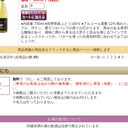
追加:
●内容量 750ml ●長野県産ぶどう100％ ●アルコール度数 12% 熟れ
プル、洋ナシ、蜜ろうやバニラの香りが広がります。厚みのある果実
な酸味があり、後味に樽から来るほろ苦さと旨みを感じるワインです
あるミックスナッツや、バターを使った白身魚料理に合わせてみては
しょうか。
商品画像か商品名をクリックすると商品ページへ移動します
を表示中 (全商品の数:
40
)
[<< 前へ]
1
2
3
4
5
...
無料
で「のし」をご用意しております。
ご希望のお客様は会計の際の備考欄へ「贈答用のし希望（枚数）」とご
い。
※枚数はご購入いただいた本数までとさせていただきます。
※枚数が記入されていない場合は1枚のみお付けします。
※名入は行っておりません。
- お酒の販売について -
20歳未満の者の飲酒は法律で禁止されています。