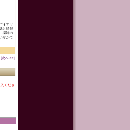
たパイナッ
味と綺麗
。塩味の
いかがで
[次へ >>]
記入くださ