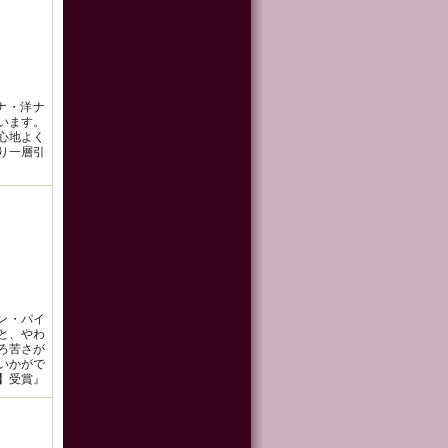
ナナ・洋ナ
います。
心地よく
り一層引
ロン・パイ
と、やわ
ろ苦さが
いかがで
賞】受賞』