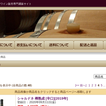
のワイン販売専門通販サイト
全商品
を表示中 (全商品の数:
40
)
[<< 前へ]
1
2
3
4
5
...
商品画像か商品名をクリックすると商品ページへ移動します
シャルドネ 樽熟成 [辛口][2019年]
登録日： 2020年09月11日(金)