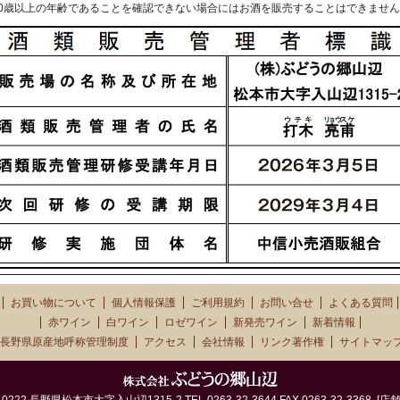
20歳以上の年齢であることを確認できない場合にはお酒を販売することはできませ
お買い物について
個人情報保護
ご利用規約
お問い合せ
よくある質問
赤ワイン
白ワイン
ロゼワイン
新発売ワイン
新着情報
長野県原産地呼称管理制度
アクセス
会社情報
リンク著作権
サイトマッ
2 長野県松本市大字入山辺1315-2 TEL.0263-32-3644 FAX.0263-32-3368 [店舗営