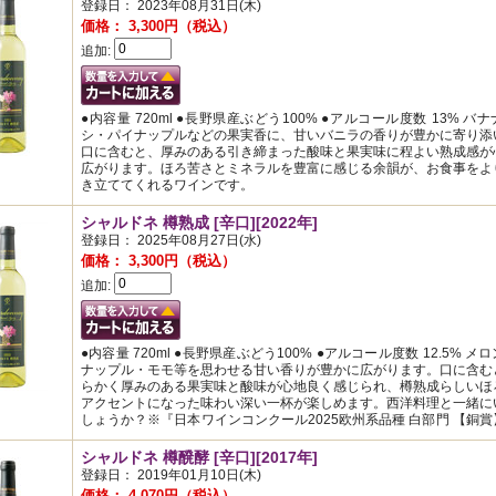
登録日： 2023年08月31日(木)
価格： 3,300円（税込）
追加:
●内容量 720ml ●長野県産ぶどう100% ●アルコール度数 13% バ
シ・パイナップルなどの果実香に、甘いバニラの香りが豊かに寄り添
口に含むと、厚みのある引き締まった酸味と果実味に程よい熟成感が
広がります。ほろ苦さとミネラルを豊富に感じる余韻が、お食事をよ
き立ててくれるワインです。
シャルドネ 樽熟成 [辛口][2022年]
登録日： 2025年08月27日(水)
価格： 3,300円（税込）
追加:
●内容量 720ml ●長野県産ぶどう100% ●アルコール度数 12.5% メ
ナップル・モモ等を思わせる甘い香りが豊かに広がります。口に含む
らかく厚みのある果実味と酸味が心地良く感じられ、樽熟成らしいほ
アクセントになった味わい深い一杯が楽しめます。西洋料理と一緒に
しょうか？※『日本ワインコンクール2025欧州系品種 白部門 【銅
シャルドネ 樽醗酵 [辛口][2017年]
登録日： 2019年01月10日(木)
価格： 4,070円（税込）