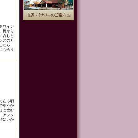
日本ワイン
梨、樽から
に含むと
ンスのと
むなら、
にも合う
きのある明
で爽やか
口に含む
。アフタ
時にいか