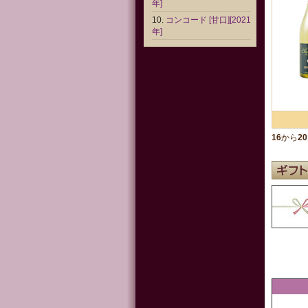
年]
コンコード [甘口][2021
年]
16
から
20