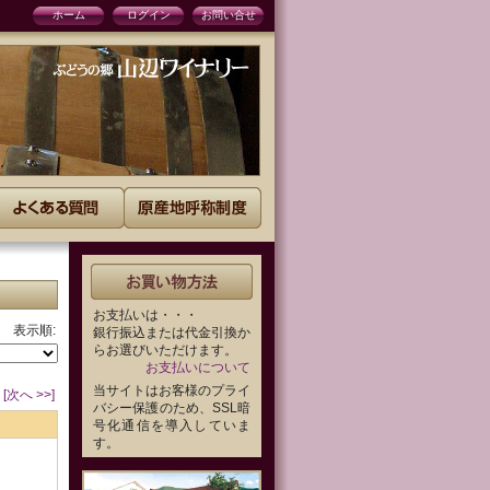
ホーム
ログイン
お問い合せ
お支払いは・・・
表示順:
銀行振込または代金引換か
らお選びいただけます。
お支払いについて
当サイトはお客様のプライ
[次へ >>]
バシー保護のため、SSL暗
号化通信を導入していま
す。