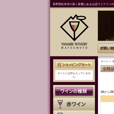
長野県松本市の美ヶ原麓にある山辺ワイナリー
ホーム
> 
全商品
カートには何も入っていませ
ん
16
から
20