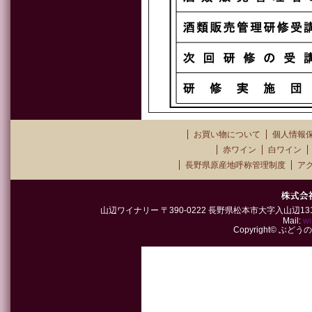
お買い物について
個人情報
赤ワイン
白ワイン
長野県原産地呼称管理制度
ア
山辺ワイナリー 〒390-0222 長野県松本市大字入山辺1315-2 TEL
Mail:
wi
Copyright© ぶどうの郷山