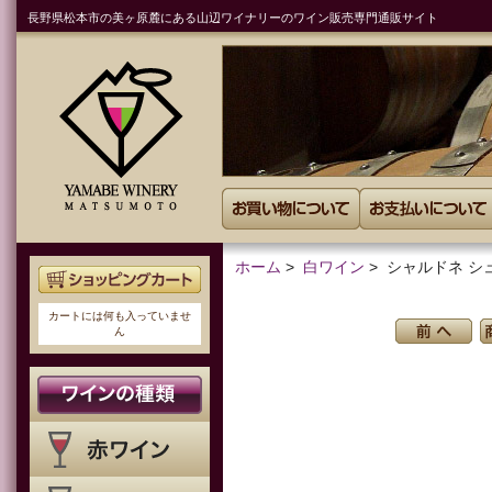
長野県松本市の美ヶ原麓にある山辺ワイナリーのワイン販売専門通販サイト
ホーム
>
白ワイン
> シャルドネ シュ
カートには何も入っていませ
ん