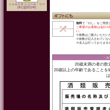
シャルドネ シュール・リー
[辛口][2022年]
無料
で「のし」をご用意
ご希望のお客様は会計の
い。
※枚数はご購入いただい
※枚数が記入されていな
※名入は行っておりませ
- 
20歳未満の者の
20歳以上の年齢であること