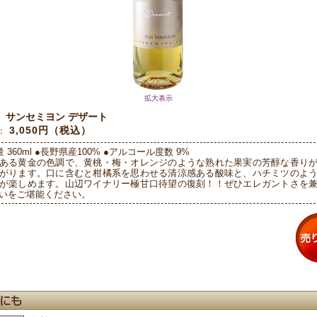
拡大表示
サンセミヨン デザート
：
3,050円（税込）
：
 360ml ●長野県産100% ●アルコール度数 9%
ある黄金の色調で、黄桃・梅・オレンジのような熟れた果実の芳醇な香り
がります。口に含むと柑橘系を思わせる清涼感ある酸味と、ハチミツのよ
が楽しめます。山辺ワイナリー極甘口待望の復刻！！ぜひエレガントさを
いをご堪能ください。