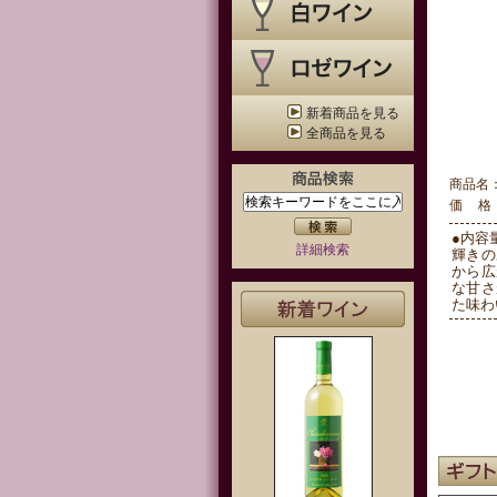
新着商品を見る
全商品を見る
商品名
価 格
●内容量
詳細検索
輝きの
から広
な甘さ
た味わ