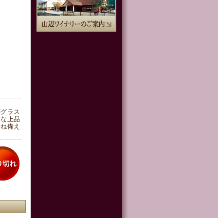
がグラス
うな上品
兼ね備え