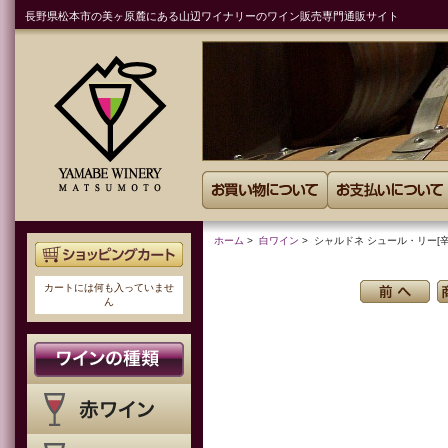
長野県松本市の美ヶ原麓にある山辺ワイナリーのワイン販売専門通販サイト
ホーム
>
白ワイン
> シャルドネ シュール・リー[辛口
カートには何も入っていませ
ん