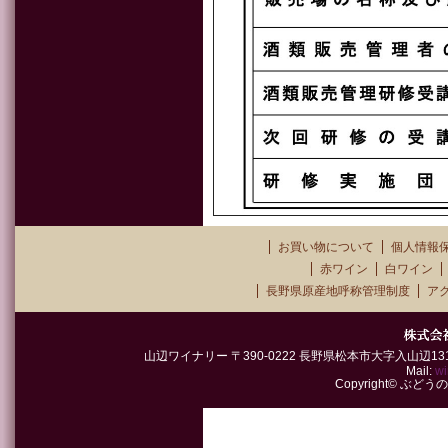
お買い物について
個人情報
赤ワイン
白ワイン
長野県原産地呼称管理制度
ア
山辺ワイナリー 〒390-0222 長野県松本市大字入山辺1315-2 TEL
Mail:
wi
Copyright© ぶどうの郷山