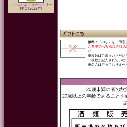
シャルドネ シュール・リー
[辛口][2022年]
無料
で「のし」をご用意
ご希望のお客様は会計の
い。
※枚数はご購入いただい
※枚数が記入されていな
※名入は行っておりませ
- 
20歳未満の者の
20歳以上の年齢であること