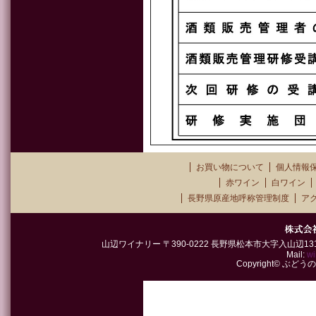
お買い物について
個人情報
赤ワイン
白ワイン
長野県原産地呼称管理制度
ア
山辺ワイナリー 〒390-0222 長野県松本市大字入山辺1315-2 TEL
Mail:
wi
Copyright© ぶどうの郷山