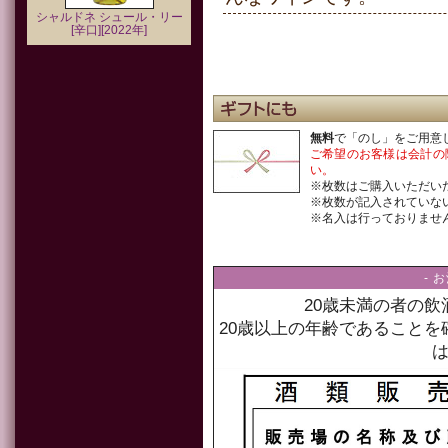
シャルドネ シュール・リー
[辛口][2022年]
無料
で「のし」をご用意
ご希望のお客様は会計の
い。
※枚数はご購入いただい
※枚数が記入されていな
※名入は行っておりませ
- 
20歳未満の者の
20歳以上の年齢であること