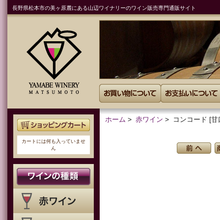
長野県松本市の美ヶ原麓にある山辺ワイナリーのワイン販売専門通販サイト
ホーム
>
赤ワイン
> コンコード [甘口
カートには何も入っていませ
ん