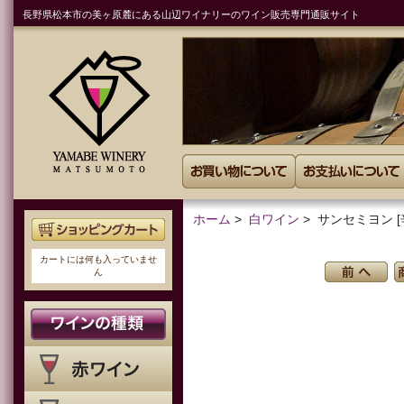
長野県松本市の美ヶ原麓にある山辺ワイナリーのワイン販売専門通販サイト
ホーム
>
白ワイン
>
カートには何も入っていませ
ん