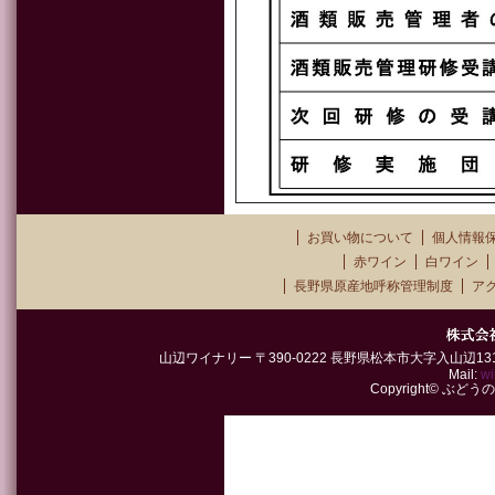
お買い物について
個人情報
赤ワイン
白ワイン
長野県原産地呼称管理制度
ア
山辺ワイナリー 〒390-0222 長野県松本市大字入山辺1315-2 TEL
Mail:
wi
Copyright© ぶどうの郷山