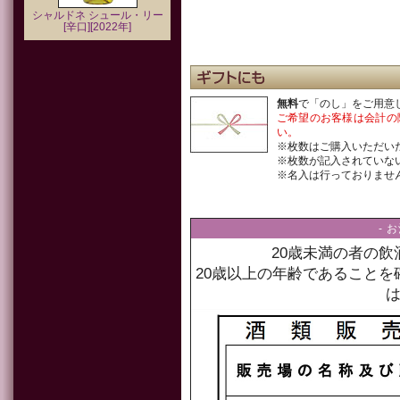
シャルドネ シュール・リー
[辛口][2022年]
無料
で「のし」をご用意
ご希望のお客様は会計の
い。
※枚数はご購入いただい
※枚数が記入されていな
※名入は行っておりませ
- 
20歳未満の者の
20歳以上の年齢であること