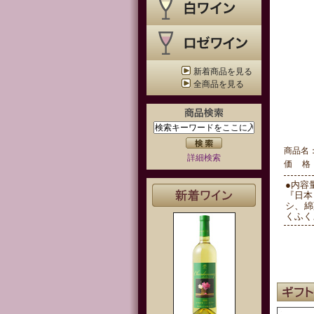
新着商品を見る
全商品を見る
商品名
詳細検索
価 格
●内容量
『日本
シ、綿
くふく