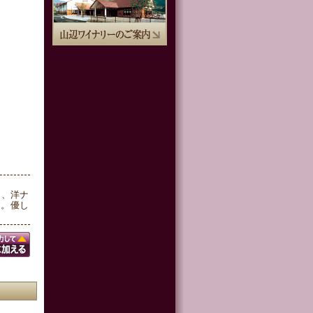
ン、洋ナ
す。優し