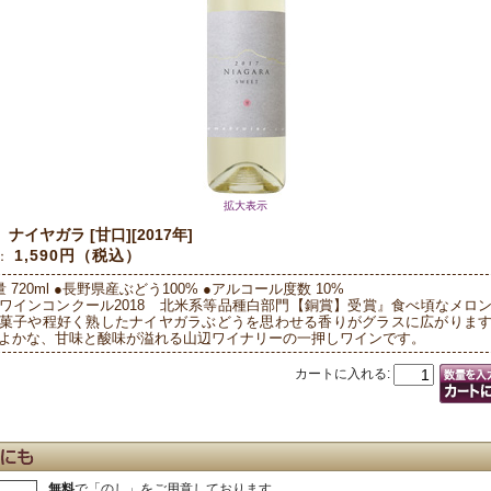
拡大表示
ナイヤガラ [甘口][2017年]
：
1,590円（税込）
：
 720ml ●長野県産ぶどう100% ●アルコール度数 10%
ワインコンクール2018 北米系等品種白部門【銅賞】受賞』食べ頃なメロ
菓子や程好く熟したナイヤガラぶどうを思わせる香りがグラスに広がりま
よかな、甘味と酸味が溢れる山辺ワイナリーの一押しワインです。
カートに入れる:
無料
で「のし」をご用意しております。