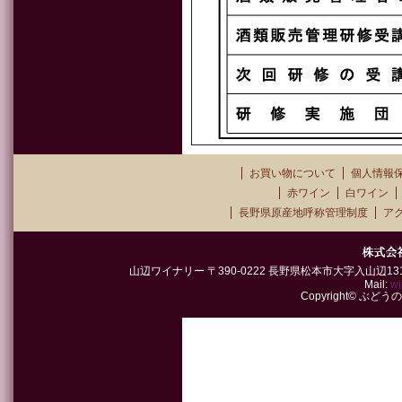
お買い物について
個人情報
赤ワイン
白ワイン
長野県原産地呼称管理制度
ア
山辺ワイナリー 〒390-0222 長野県松本市大字入山辺1315-2 TEL
Mail:
wi
Copyright© ぶどうの郷山