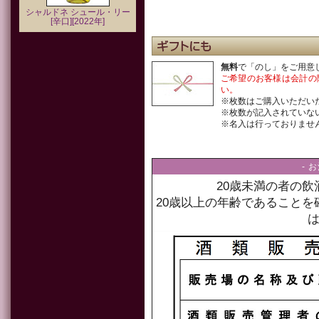
シャルドネ シュール・リー
[辛口][2022年]
無料
で「のし」をご用意
ご希望のお客様は会計の
い。
※枚数はご購入いただい
※枚数が記入されていな
※名入は行っておりませ
- 
20歳未満の者の
20歳以上の年齢であること