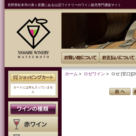
長野県松本市の美ヶ原麓にある山辺ワイナリーのワイン販売専門通販サイト
ホーム
>
ロゼワイン
> ロゼ [甘口][2
カートには何も入っていませ
ん