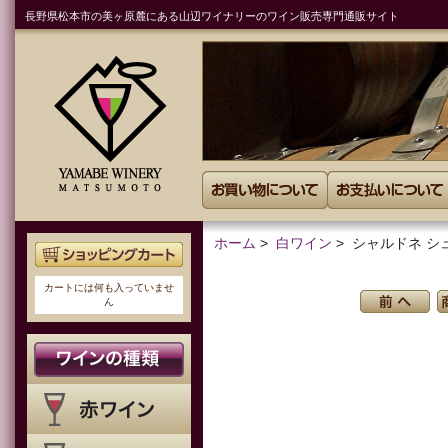
長野県松本市の美ヶ原麓にある山辺ワイナリーのワイン販売専門通販サイト
ホーム
>
白ワイン
> シャルドネ シュ
カートには何も入っていませ
ん