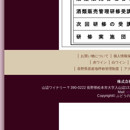
お買い物について
個人情報
赤ワイン
白ワイン
長野県原産地呼称管理制度
ア
山辺ワイナリー 〒390-0222 長野県松本市大字入山辺1315-2 TEL
Mail:
wi
Copyright© ぶどうの郷山