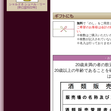
シャルドネ シュール・リー
[辛口][2022年]
無料
で「のし」をご用意
ご希望のお客様は会計の
い。
※枚数はご購入いただい
※枚数が記入されていな
※名入は行っておりませ
- 
20歳未満の者の
20歳以上の年齢であること