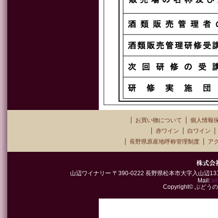
お買い物について
個人情報
赤ワイン
白ワイン
長野県原産地呼称管理制度
ア
山辺ワイナリー 〒390-0222 長野県松本市大字入山辺1315-2 TEL
Mail:
wi
Copyright© ぶどうの郷山