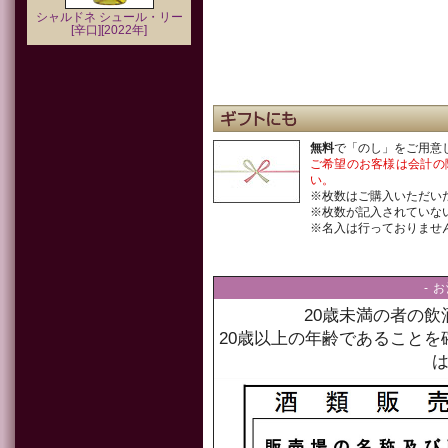
シャルドネ シュール・リー
[辛口][2022年]
無料
で「のし」をご用意
ご希望のお客様は会計の
い。
※枚数はご購入いただい
※枚数が記入されていな
※名入は行っておりませ
- 
20歳未満の者の
20歳以上の年齢であること