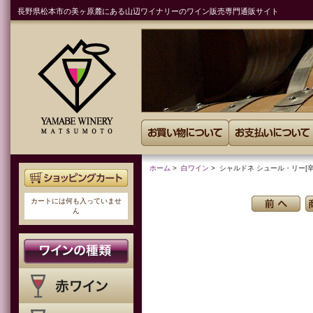
長野県松本市の美ヶ原麓にある山辺ワイナリーのワイン販売専門通販サイト
ホーム
>
白ワイン
> シャルドネ シュール・リー[辛口
カートには何も入っていませ
ん