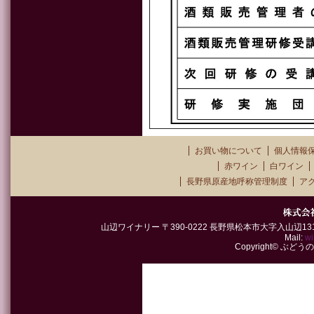
お買い物について
個人情報
赤ワイン
白ワイン
長野県原産地呼称管理制度
ア
山辺ワイナリー 〒390-0222 長野県松本市大字入山辺1315-2 TEL
Mail:
wi
Copyright© ぶどうの郷山