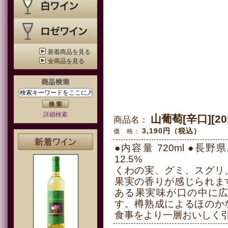
新着商品を見る
全商品を見る
詳細検索
山葡萄[辛口][20
商品名：
3,190円（税込）
価 格：
●内容量 720ml ●長野県産ぶどう
12.5%
くわの実、グミ、スグリ
果実の香りが感じられま
ある果実味が口の中に
す。樽熟成によるほのか
食事をより一層おいしく