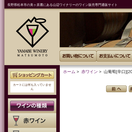
長野県松本市の美ヶ原麓にある山辺ワイナリーのワイン販売専門通販サイト
ホーム
>
赤ワイン
> 山葡萄[辛口][20
カートには何も入っていませ
ん