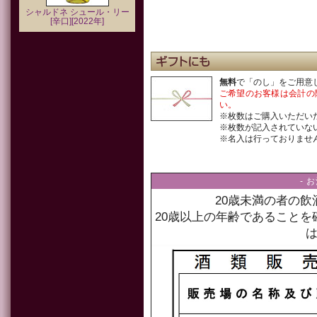
シャルドネ シュール・リー
[辛口][2022年]
無料
で「のし」をご用意
ご希望のお客様は会計の
い。
※枚数はご購入いただい
※枚数が記入されていな
※名入は行っておりませ
- 
20歳未満の者の
20歳以上の年齢であること