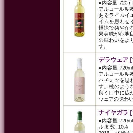
●内容量 720m
アルコール度数 
あるライムイ
イムを思わせ
軽快で爽やか
果実味が心地
の味わいをよ
す。
デラウェア [甘
●内容量 720m
アルコール度数 
ハチミツを思
す。桃のよう
良く口中に広
ウェアの味わ
ナイヤガラ [甘
●内容量 720m
ル度数 10