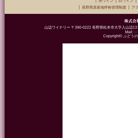
赤ワイン
白ワイン
長野県原産地呼称管理制度
ア
山辺ワイナリー 〒390-0222 長野県松本市大字入山辺1315-2 TEL
Mail:
wi
Copyright© ぶどうの郷山