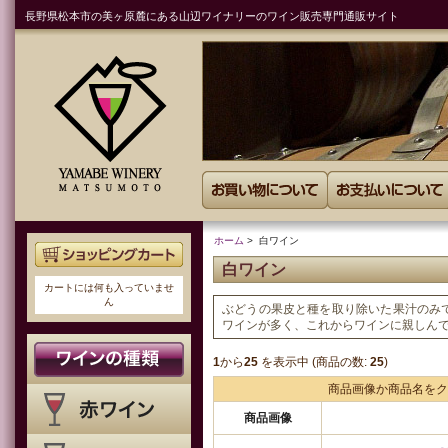
長野県松本市の美ヶ原麓にある山辺ワイナリーのワイン販売専門通販サイト
ホーム
> 白ワイン
白ワイン
カートには何も入っていませ
ん
ぶどうの果皮と種を取り除いた果汁のみ
ワインが多く、これからワインに親しん
1
から
25
を表示中 (商品の数:
25
)
商品画像か商品名をク
商品画像