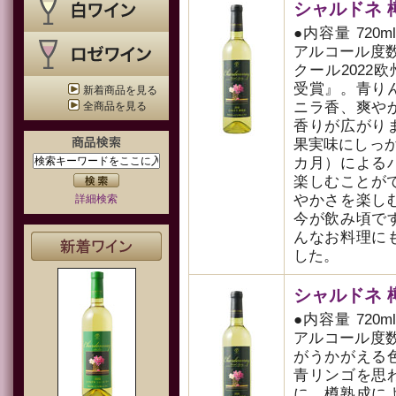
シャルドネ 樽熟
●内容量 720m
アルコール度数 
クール2022
受賞』。青り
新着商品を見る
ニラ香、爽や
全商品を見る
香りが広がり
果実味にしっ
カ月）による
楽しむことがで
やかさを楽し
詳細検索
今が飲み頃で
んなお料理に
した。
シャルドネ 樽熟
●内容量 720m
アルコール度数 
がうかがえる
青リンゴを思
に、樽熟成に